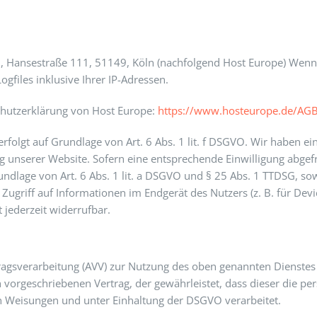
H, Hansestraße 111, 51149, Köln (nachfolgend Host Europe) Wenn
gfiles inklusive Ihrer IP-Adressen.
chutzerklärung von Host Europe:
https://www.hosteurope.de/AGB
olgt auf Grundlage von Art. 6 Abs. 1 lit. f DSGVO. Wir haben ein
g unserer Website. Sofern eine entsprechende Einwilligung abgefr
undlage von Art. 6 Abs. 1 lit. a DSGVO und § 25 Abs. 1 TTDSG, sow
ugriff auf Informationen im Endgerät des Nutzers (z. B. für Devi
 jederzeit widerrufbar.
ragsverarbeitung (AVV) zur Nutzung des oben genannten Dienstes 
h vorgeschriebenen Vertrag, der gewährleistet, dass dieser die 
 Weisungen und unter Einhaltung der DSGVO verarbeitet.