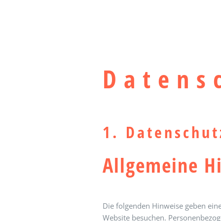
Zum
Inhalt
HOME
TE
springen
Datens
1. Datenschut
Allgemeine H
Die folgenden Hinweise geben eine
Website besuchen. Personenbezogen